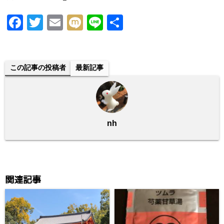
F
T
E
M
Li
共
a
wi
m
ixi
n
有
c
tt
ail
e
e
er
この記事の投稿者
最新記事
b
o
o
nh
k
関連記事