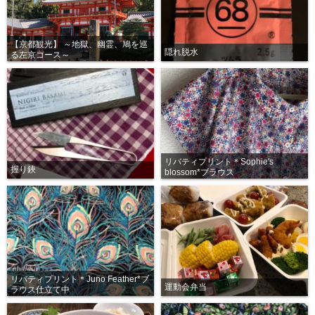
【京都観光】 ～地獄、幽霊、鳩を巡
隠れ脱水
る左京コース～
リバティプリント＊Sophie's
握り鋏
blossom*ブラウス
リバティプリント＊Juno Feather*ブ
運動会弁当
ラウス仕立て中