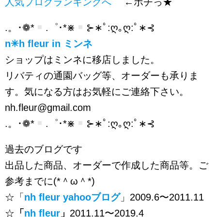
人気ブログランキングへ
←ポチっ★
.。･❁*
.゜･*⋇
⊱∗ﾟ:ღ｡ღ:ﾟ∗⊰
n✳︎h fleur in ミンネ
ショップはミンネに移店しました。
リバティの通園バッグ等、オーダーも承りま
す。気になる方はお気軽にご連絡下さい。
nh.fleur@gmail.com
.。･❁*
.゜･*⋇
⊱∗ﾟ:ღ｡ღ:ﾟ∗⊰
過去のブログです
出品した商品、オーダーで作成した商品等。ご
参考までに(*＾ω＾*)
☆「
nh fleur yahooブログ
」2009.6〜2011.11
☆
「
nh fleur
」
2011.11〜2019.4