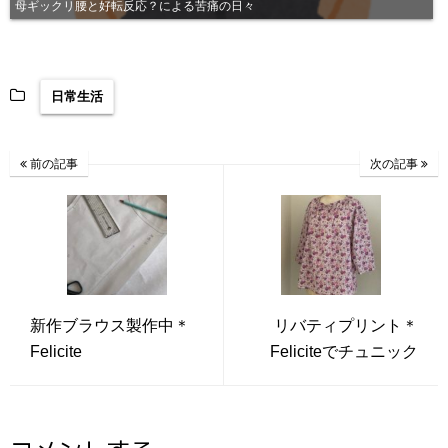
母ギックリ腰と好転反応？による苦痛の日々
日常生活
前の記事
次の記事
新作ブラウス製作中＊
リバティプリント＊
Felicite
Feliciteでチュニック