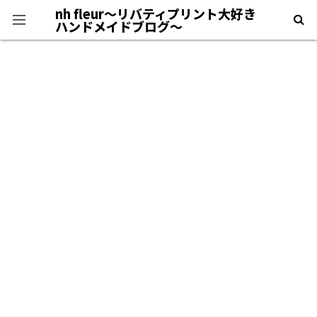
nh fleur〜リバティプリント大好き
ハンドメイドブログ〜
プライバシーポリシー
＊自己紹介＊