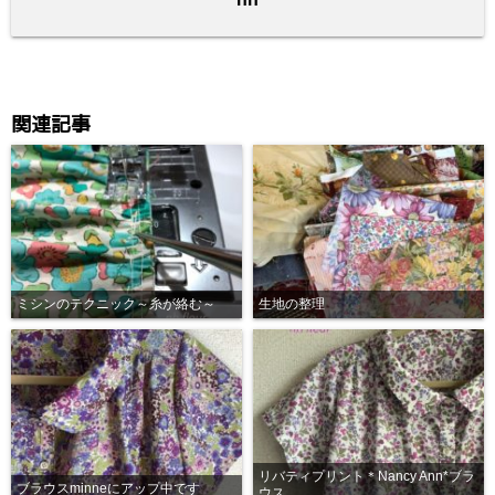
k
関連記事
ミシンのテクニック～糸が絡む～
生地の整理
リバティプリント＊Nancy Ann*ブラ
ブラウスminneにアップ中です
ウス