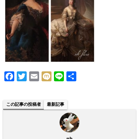
F
T
E
M
Li
共
a
wi
m
ixi
n
有
c
tt
ail
e
e
er
この記事の投稿者
最新記事
b
o
o
nh