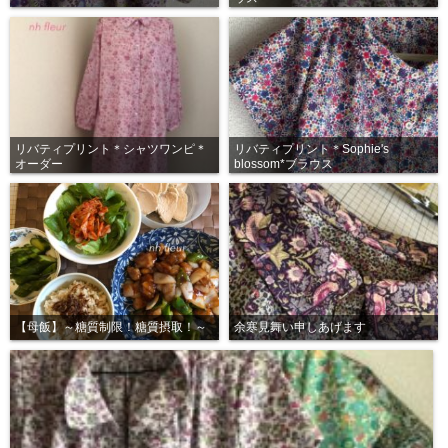
リバティプリント＊シャツワンピ＊
リバティプリント＊Sophie's
オーダー
blossom*ブラウス
【母飯】～糖質制限！糖質摂取！～
余寒見舞い申しあげます