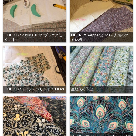
LIBERTY*Matilda Tulip*ブラウス仕
LIBERTY*PepperとRos～人気のス
立て中
ミレ柄～
LIBERTY*リバティプリント＊Julie's
生地入荷予定