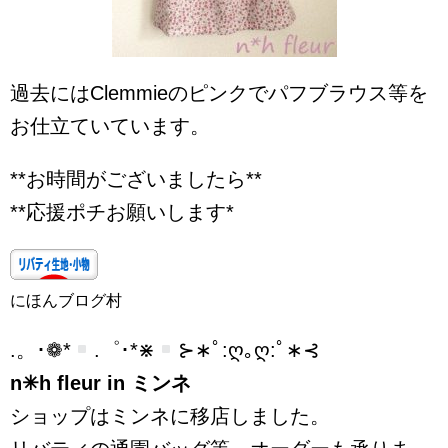
過去にはClemmieのピンクでパフブラウス等を
お仕立ていています。
**お時間がございましたら**
**応援ポチお願いします*
にほんブログ村
.。･❁*
.゜･*⋇
⊱∗ﾟ:ღ｡ღ:ﾟ∗⊰
n✳︎h fleur in ミンネ
ショップはミンネに移店しました。