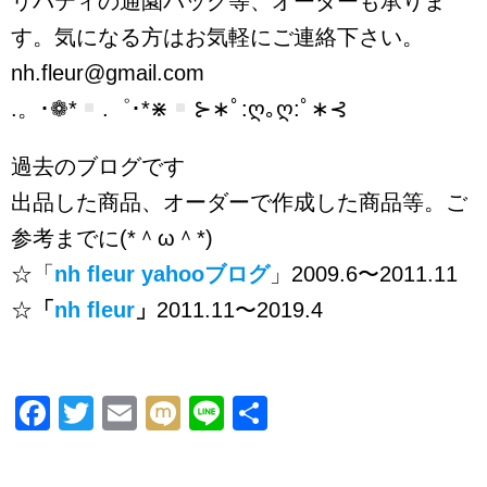
リバティの通園バッグ等、オーダーも承りま
す。気になる方はお気軽にご連絡下さい。
nh.fleur@gmail.com
.。･❁*
.゜･*⋇
⊱∗ﾟ:ღ｡ღ:ﾟ∗⊰
過去のブログです
出品した商品、オーダーで作成した商品等。ご
参考までに(*＾ω＾*)
☆「
nh fleur yahooブログ
」2009.6〜2011.11
☆
「
nh fleur
」
2011.11〜2019.4
F
T
E
M
Li
共
a
wi
m
ixi
n
有
c
tt
ail
e