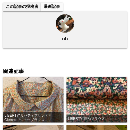
e
er
この記事の投稿者
最新記事
b
o
o
nh
k
関連記事
LIBERTY*リバティプリント＊
LIBERTY*長袖ブラウス
Clemmie*シャツブラウス