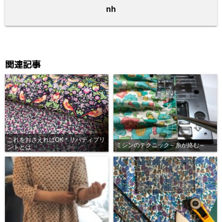
o
nh
k
関連記事
これをおさえればOK＊リバティプリ
ミシンのテクニック～糸が絡む～
ントとは