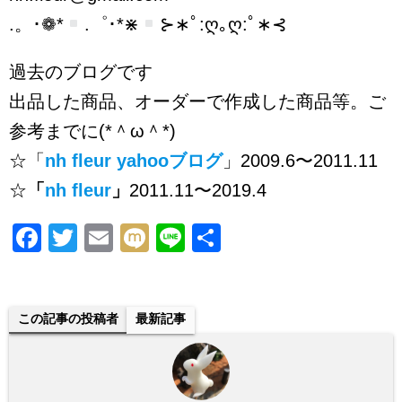
.。･❁*
.゜･*⋇
⊱∗ﾟ:ღ｡ღ:ﾟ∗⊰
過去のブログです
出品した商品、オーダーで作成した商品等。ご
参考までに(*＾ω＾*)
☆「
nh fleur yahooブログ
」2009.6〜2011.11
☆
「
nh fleur
」
2011.11〜2019.4
F
T
E
M
Li
共
a
wi
m
ixi
n
有
c
tt
ail
e
e
er
この記事の投稿者
最新記事
b
o