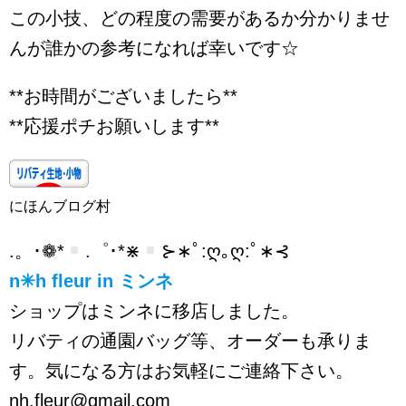
この小技、どの程度の需要があるか分かりませ
んが誰かの参考になれば幸いです☆
**お時間がございましたら**
**応援ポチお願いします**
にほんブログ村
.。･❁*
.゜･*⋇
⊱∗ﾟ:ღ｡ღ:ﾟ∗⊰
n✳︎h fleur in ミンネ
ショップはミンネに移店しました。
リバティの通園バッグ等、オーダーも承りま
す。気になる方はお気軽にご連絡下さい。
nh.fleur@gmail.com