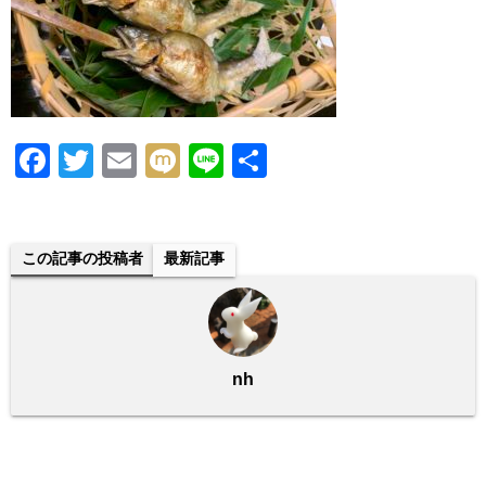
F
T
E
M
Li
共
a
wi
m
ixi
n
有
c
tt
ail
e
e
er
この記事の投稿者
最新記事
b
o
o
nh
k