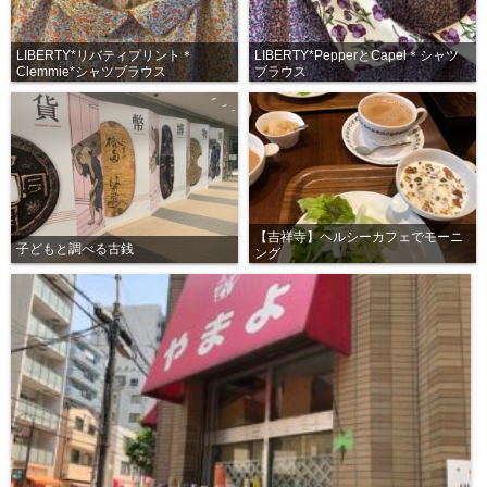
LIBERTY*リバティプリント＊
LIBERTY*PepperとCapel＊シャツ
Clemmie*シャツブラウス
ブラウス
【吉祥寺】ヘルシーカフェでモーニ
子どもと調べる古銭
ング