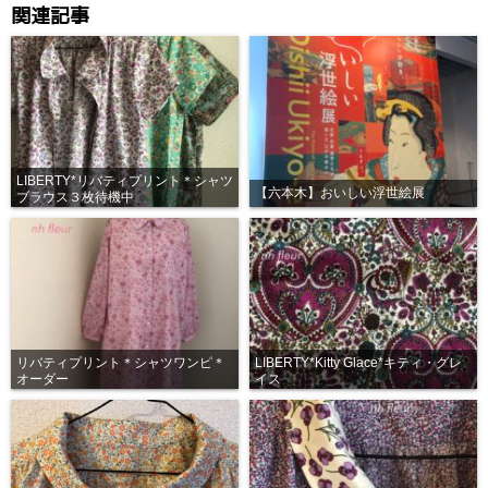
関連記事
LIBERTY*リバティプリント＊シャツ
【六本木】おいしい浮世絵展
ブラウス３枚待機中
リバティプリント＊シャツワンピ＊
LIBERTY*Kitty Glace*キティ・グレ
オーダー
イス