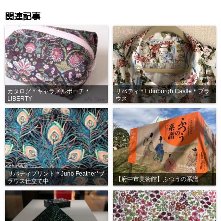
関連記事
カタログ＊キャラメルポーチ＊
リバティ＊Edinburgh Castle＊ブラ
LIBERTY
ウス
リバティプリント＊Juno Feather*ブ
【府中市美術館】ふつうの系譜
ラウス仕立て中