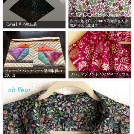
次の生地はCimarron＆海老原さん今
【汐留】和巧絶佳展
晩ＮＨＫに出ます
ヴォーグ＊パッチワーク講師取得の
リバティプリント＊Yoshie*ブラウス
思い出