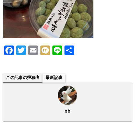
F
T
E
M
Li
共
a
wi
m
ixi
n
有
c
tt
ail
e
e
er
この記事の投稿者
最新記事
b
o
o
nh
k