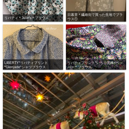
日暮里＊繊維街で買った生地でブラ
リバティ＊Julie's＊ブラウス
ウス①
LIBERTY*リバティプリント
リバティプリント*いちご泥棒×ペッ
*Glenjade*シャツブラウス
パー＊ブラウス