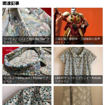
関連記事
リバティプリント＊My Little Star*ブ
三国志展～撮影ok・三国無双の音声
ラウス
ガイド！～
リバティ＊Betsy AnnとElysian＊ブ
LIBERTYリバティプリント＊Felicite
ラウス
＊ブラウス