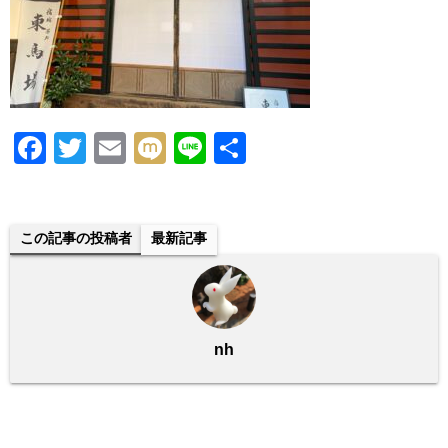
F
T
E
M
Li
共
a
wi
m
ixi
n
有
c
tt
ail
e
e
er
この記事の投稿者
最新記事
b
o
o
nh
k