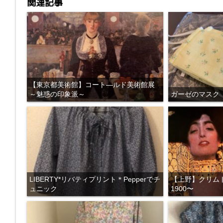
関連記事
【東京都美術館】コート―ルド美術館展
～魅惑の印象派～
ガーゼのマスク
LIBERTY*リバティプリント＊Pepperでチ
【上野】クリム
ュニック
1900〜