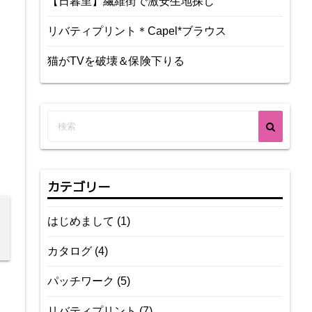
【日暮里】繊維街で激安生地探し
リバティプリント＊Capel*ブラウス
猫がTVを破壊＆保険下りる
カテゴリー
はじめまして
(1)
カタログ
(4)
パッチワーク
(5)
リバティプリント
(7)