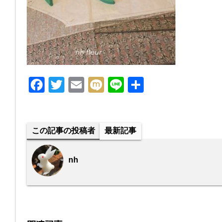
F
T
E
M
Li
共
a
wi
m
ixi
n
有
c
tt
ail
e
e
er
この記事の投稿者
最新記事
b
o
nh
o
k