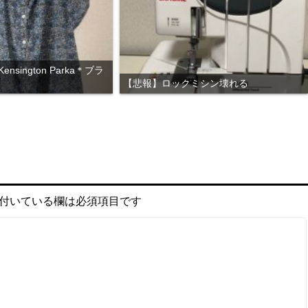
nsington Parka＊ブラ
【悲報】ロックミシン壊れる
付いている欄は必須項目です