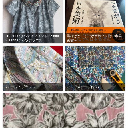
LIBERTY*リバティプリント＊Small
殿様はどこまでが本気？～府中市美
Susannaシャツブラウス
術館～
リバティ＊ブラウス
バイアステープ作り♪