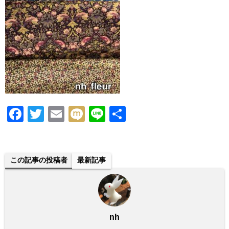
F
T
E
M
Li
共
a
wi
m
ixi
n
有
c
tt
ail
e
e
er
この記事の投稿者
最新記事
b
o
o
nh
k