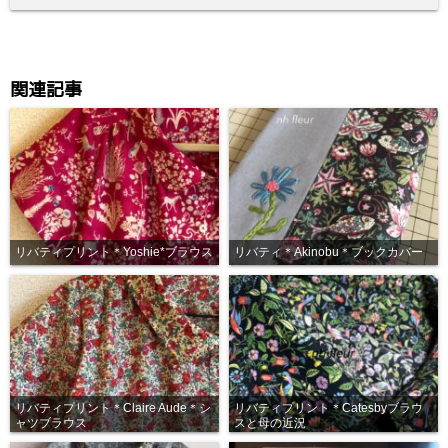
関連記事
リバティプリント＊Yoshie*ブラウス
リバティ＊Akinobu＊ブックカバー
リバティプリント＊Claire Aude＊シ
リバティプリント＊Catesbyブラウ
ャツブラウス
スと母の近況