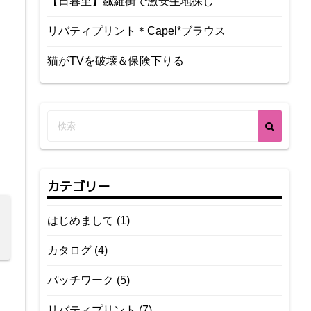
【日暮里】繊維街で激安生地探し
リバティプリント＊Capel*ブラウス
猫がTVを破壊＆保険下りる
カテゴリー
はじめまして
(1)
カタログ
(4)
パッチワーク
(5)
リバティプリント
(7)