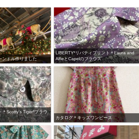
LIBERTY*リバティプリント＊Laura and
ャンドル作りました
AlfieとCapelのブラウス
cotty's Tiger*ブラウ
カタログ＊キッズワンピース