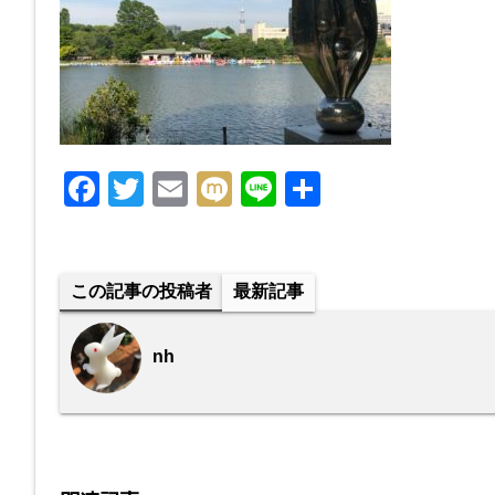
F
T
E
M
Li
共
a
wi
m
ixi
n
有
c
tt
ail
e
e
er
この記事の投稿者
最新記事
b
o
nh
o
k