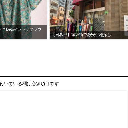
＊Betsy*シャツブラウ
【日暮里】繊維街で激安生地探し
付いている欄は必須項目です