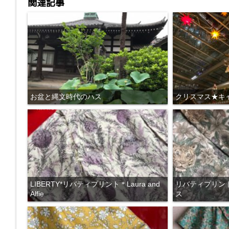
関連記事
お盆と縄文時代のハス
クリスマス★キ
LIBERTY*リバティプリント＊Laura and
リバティプリント＊S
Alfie
ス