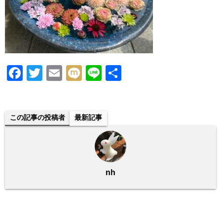
F
T
E
M
Li
共
a
wi
m
ixi
n
有
c
tt
ail
e
e
er
この記事の投稿者
最新記事
b
o
o
nh
k