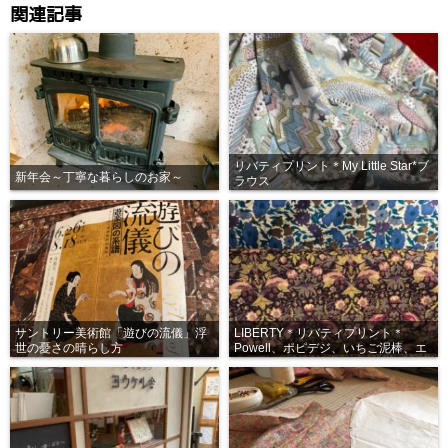
関連記事
リバティプリント＊My Little Star*ブ
新年会～丁寧な暮らしのお家～
ラウス
サントリー美術館「遊びの流儀」浮
LIBERTY＊リバティプリント＊
世の憂さの晴らし方
Powell、ポピデジ、いちご泥棒、エ
ロイーズ