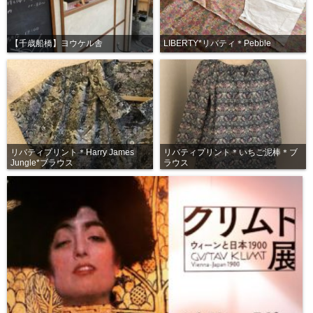
【千歳船橋】ヨウケル舎
LIBERTY*リバティ＊Pebble
リバティプリント＊Harry James
リバティプリント＊いちご泥棒＊ブ
Jungle*ブラウス
ラウス