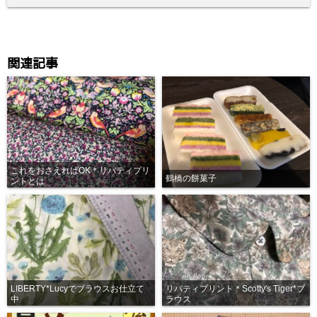
関連記事
これをおさえればOK＊リバティプリ
鶴橋の餅菓子
ントとは
LIBERTY*Lucyでブラウスお仕立て
リバティプリント＊Scotty's Tiger*ブ
中
ラウス