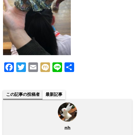
F
T
E
M
Li
共
a
wi
m
ixi
n
有
c
tt
ail
e
e
er
この記事の投稿者
最新記事
b
o
o
nh
k