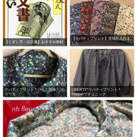
【リバティプリント】生地仕入れま
【くずし字・古文書】おすすめ教材
した
リバティプリント＊いちご泥棒＊ブ
LIBERTY*リバティプリント＊
ラウス
Pepperでチュニック