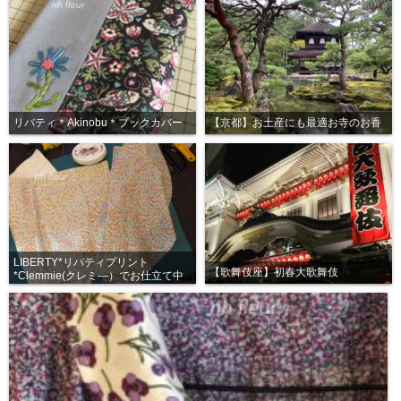
リバティ＊Akinobu＊ブックカバー
【京都】お土産にも最適お寺のお香
LIBERTY*リバティプリント
【歌舞伎座】初春大歌舞伎
*Clemmie(クレミ―）でお仕立て中