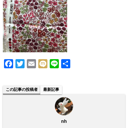
F
T
E
M
Li
共
a
wi
m
ixi
n
有
c
tt
ail
e
e
er
この記事の投稿者
最新記事
b
o
o
nh
k