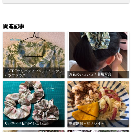
関連記事
LIBERTY*リバティプリント*Lucy*シ
お花のシュシュ＊着用写真
ャツブラウス
リバティ＊Emily*シュシュ
糖質制限～母メシ４～