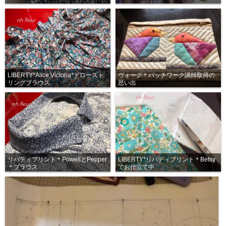
LIBERTY*Alice Victoria*ドロースト
ヴォーグ＊パッチワーク講師取得の
リングブラウス
思い出
リバティプリント＊PowellとPepper
LIBERTY*リバティプリント＊Betsy
＊ブラウス
でお仕立て中