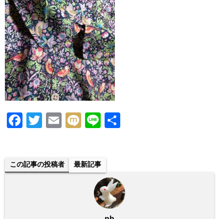
F
T
E
M
Li
共
a
wi
m
ixi
n
有
c
tt
ail
e
e
er
この記事の投稿者
最新記事
b
o
o
nh