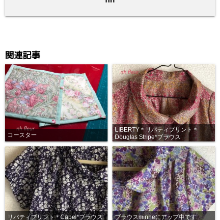
k
関連記事
LIBERTY＊リバティプリント＊
コースター
Douglas Stripe*ブラウス
リバティプリント＊Capel*ブラウス
ブラウスminneにアップ中です