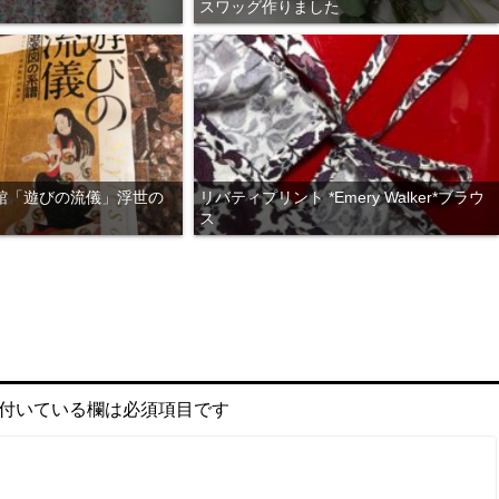
スワッグ作りました
館「遊びの流儀」浮世の
リバティプリント *Emery Walker*ブラウ
ス
付いている欄は必須項目です