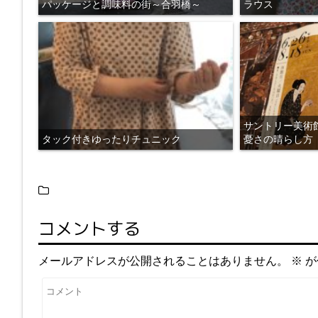
パッケージと調味料の街～合羽橋～
ラウス
サントリー美術
タック付きゆったりチュニック
憂さの晴らし方
コメントする
メールアドレスが公開されることはありません。
※
が