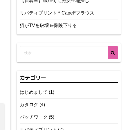
【日暮里】繊維街で激安生地探し
リバティプリント＊Capel*ブラウス
猫がTVを破壊＆保険下りる
カテゴリー
はじめまして
(1)
カタログ
(4)
パッチワーク
(5)
リバティプリント
(7)