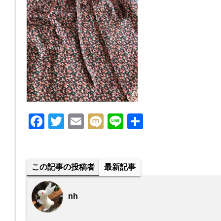
F
T
E
M
Li
共
a
wi
m
ixi
n
有
c
tt
ail
e
e
er
この記事の投稿者
最新記事
b
o
nh
o