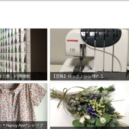
食と農」の博物館
【悲報】ロックミシン壊れる
Nancy Ann*シャツブ