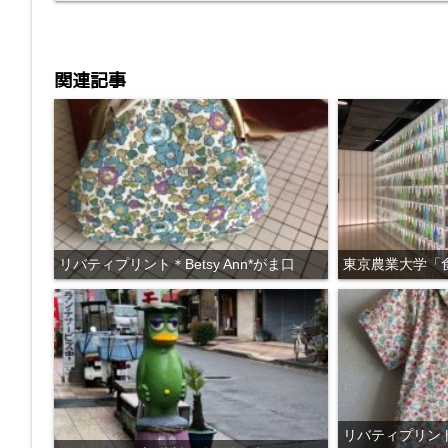
k
関連記事
リバティプリント＊Betsy Ann*がま口
東京農業大学「
リバティプリント＊