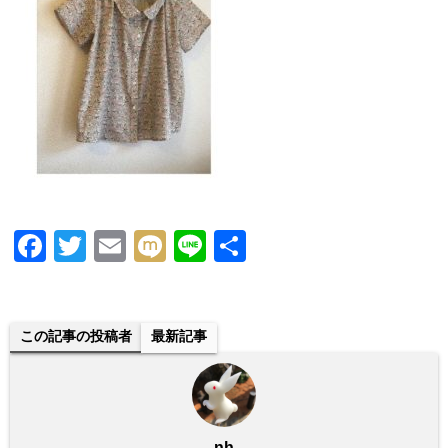
F
T
E
M
Li
共
a
wi
m
ixi
n
有
c
tt
ail
e
e
er
この記事の投稿者
最新記事
b
o
o
nh