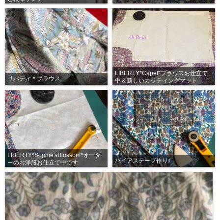
LIBERTY*Capel*ブラウスお仕立て
リバティ＊ブラウス
中＆新しいカッティングマット
LIBERTY*Sophie'sBlossom*オーダ
バイアステープ作り♪
ーのお洋服お仕立て中です