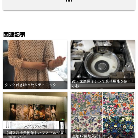
k
関連記事
改・家庭用ミシンで業務用糸を使う
タック付きゆったりチュニック
小技
【国立西洋美術館】ハプスブルグ展
生地12種類入荷しました
と根津ランチ