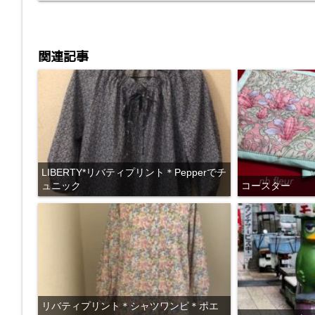
k
関連記事
LIBERTY*リバティプリント＊Pepperでチ
ュニック
コースター
リバティプリント＊シャツワンピ＊ポエ