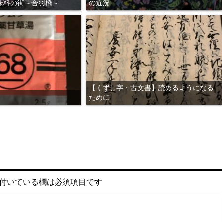
味料の街～合羽橋～
の近況
【くずし字・古文書】読めるようになる
ために
付いている欄は必須項目です