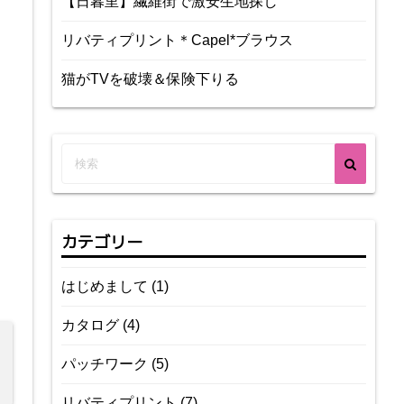
【日暮里】繊維街で激安生地探し
リバティプリント＊Capel*ブラウス
猫がTVを破壊＆保険下りる
カテゴリー
はじめまして
(1)
カタログ
(4)
パッチワーク
(5)
リバティプリント
(7)