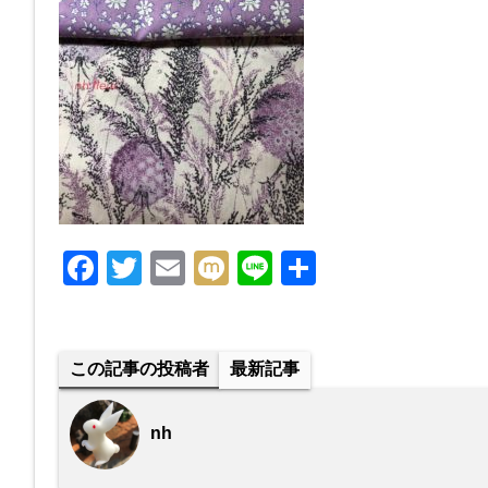
F
T
E
M
Li
共
a
wi
m
ixi
n
有
c
tt
ail
e
e
er
この記事の投稿者
最新記事
b
o
nh
o