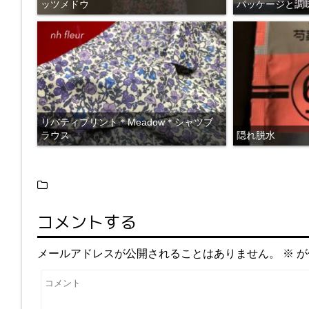
ッツメドウ
パッケージと調
リバティプリント＊Meadow＊シャツブ
ラウス
隠れ脱水
コメントする
メールアドレスが公開されることはありません。
※
が