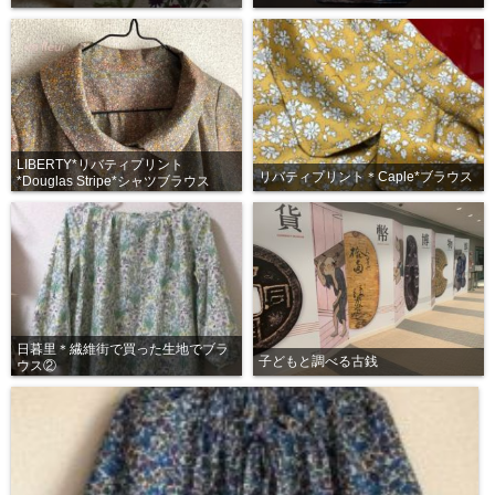
LIBERTY*リバティプリント
リバティプリント＊Caple*ブラウス
*Douglas Stripe*シャツブラウス
日暮里＊繊維街で買った生地でブラ
子どもと調べる古銭
ウス②