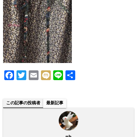
F
T
E
M
Li
共
a
wi
m
ixi
n
有
c
tt
ail
e
e
er
この記事の投稿者
最新記事
b
o
o
nh