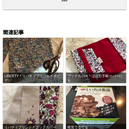
k
関連記事
LIBERTY＊リバティプリント＊ポピ
ブックカバー＊ほぼ日手帳カバーに
デジ
も
リバティプリント＊ブックカバー
椎茸でるでる