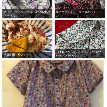
リバティプリント＊Laura and Alfie*
東京でプチトリップ酒蔵のレストラ
ブラウス
ン
LIBERTY*リバティプリント*Julie's*
糖質制限～母メシ４～
シャツブラウス