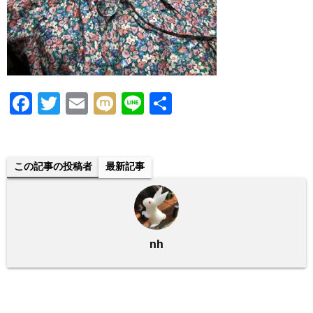
F
T
E
M
Li
共
a
wi
m
ixi
n
有
c
tt
ail
e
e
er
この記事の投稿者
最新記事
b
o
o
nh
k