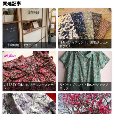
関連記事
【リバティプリント】生地少し仕入
【千歳船橋】ヨウケル舎
れました
LIBERTY*Tatumのブラウスとスカー
リバティプリント＊Betsy*シャツブ
ト
ラウス