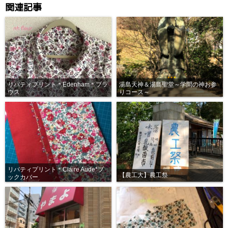
関連記事
リバティプリント＊Edenham＊ブラ
湯島天神＆湯島聖堂～学問の神お参
ウス
りコース～
リバティプリント＊Claire Aude*ブ
【農工大】農工祭
ックカバー