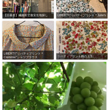
【日暮里】繊維街で激安生地探し
LIBERTY*リバティプリント＊Julie's
LIBERTY*リバティプリント＊
リバティプリント柄の上下
Clemmie*シャツブラウス