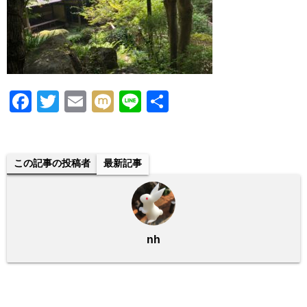
F
T
E
M
Li
共
a
wi
m
ixi
n
有
c
tt
ail
e
e
er
この記事の投稿者
最新記事
b
o
o
nh
k