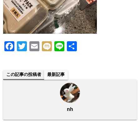
F
T
E
M
Li
共
a
wi
m
ixi
n
有
c
tt
ail
e
e
er
この記事の投稿者
最新記事
b
o
o
nh
k