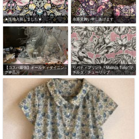
★生地入荷しました★
余寒見舞い申しあげます
【コスパ最強】オールディダイニン
リバティプリント＊Matilda Tulip*マ
グ＠品川
チルダ・チューリップ