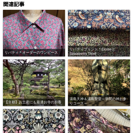
関連記事
リバティプリント＊Eloiseと
リバティ＊オーダーのワンピース
Strawberry Thief
湯島天神＆湯島聖堂～学問の神お参
【京都】お土産にも最適お寺のお香
りコース～