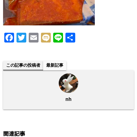
F
T
E
M
Li
共
a
wi
m
ixi
n
有
c
tt
ail
e
e
er
この記事の投稿者
最新記事
b
o
o
nh
k
関連記事