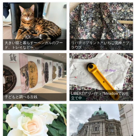
大きい猫と暮らす〜ベンガルのフー
リバティプリント＊いちご泥棒＊ブ
ド、トレイなど〜
ラウス
LIBERTY*リバティ*Meadowでお仕
子どもと調べる古銭
立て中