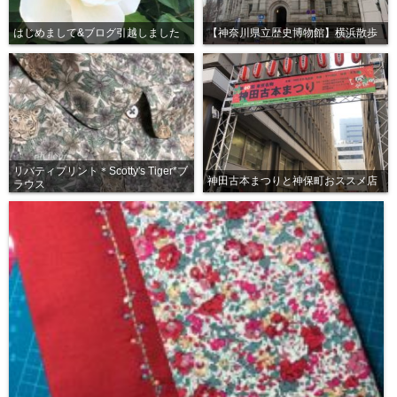
はじめまして&ブログ引越しました
【神奈川県立歴史博物館】横浜散歩
リバティプリント＊Scotty's Tiger*ブ
神田古本まつりと神保町おススメ店
ラウス