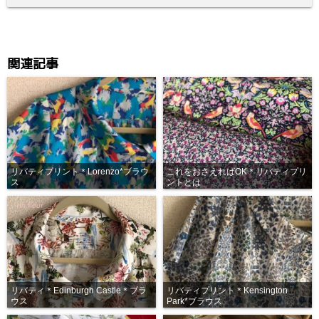
関連記事
リバティプリント＊Lorenzo*ブラウ
これをおさえればOK＊リバティプリ
ス
ントとは
リバティ＊Edinburgh Castle＊ブラ
リバティプリント＊Kensington
ウス
Park*ブラウス