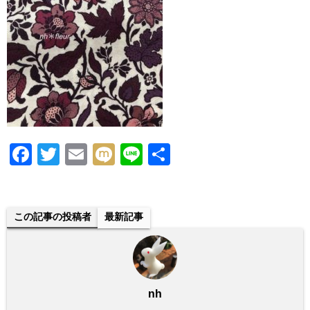
F
T
E
M
Li
共
a
wi
m
ixi
n
有
c
tt
ail
e
e
er
この記事の投稿者
最新記事
b
o
o
nh
k