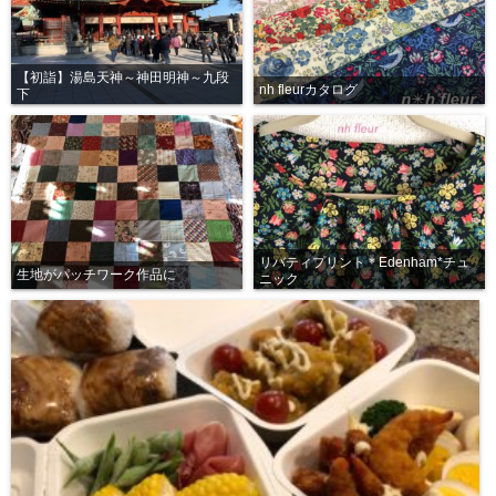
【初詣】湯島天神～神田明神～九段
nh fleurカタログ
下
リバティプリント＊Edenham*チュ
生地がパッチワーク作品に
ニック