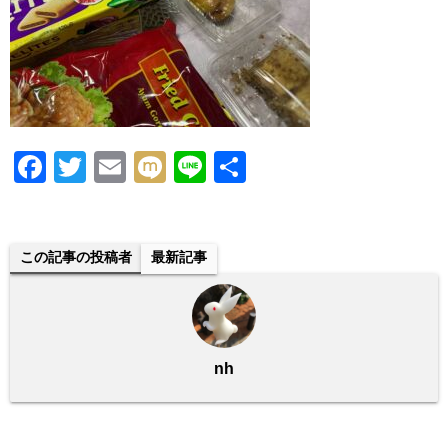
F
T
E
M
Li
共
a
wi
m
ixi
n
有
c
tt
ail
e
e
er
この記事の投稿者
最新記事
b
o
o
nh
k