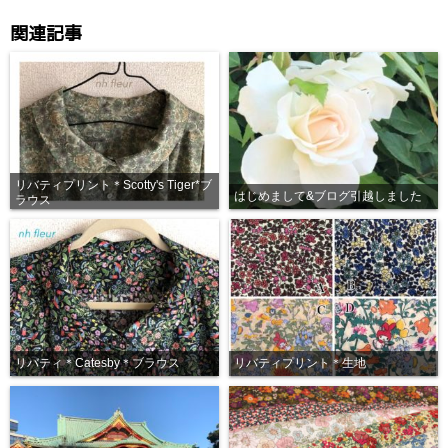
関連記事
リバティプリント＊Scotty's Tiger*ブ
はじめまして&ブログ引越しました
ラウス
リバティ＊Catesby＊ブラウス
リバティプリント＊生地