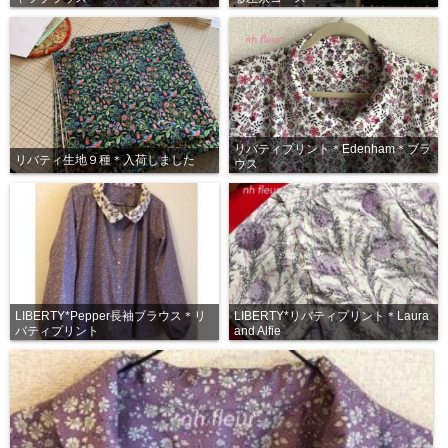
リバティプリント＊Edenham＊ブラ
リバティ生地９種＊入荷しました
ウス
LIBERTY*Pepper長袖ブラウス＊リ
LIBERTY*リバティプリント＊Laura
バティプリント
and Alfie