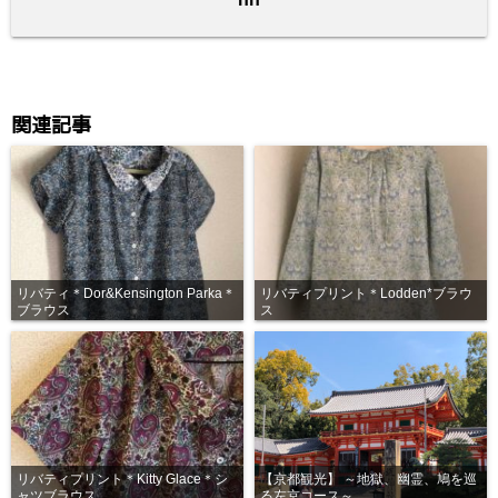
k
関連記事
リバティ＊Dor&Kensington Parka＊
リバティプリント＊Lodden*ブラウ
ブラウス
ス
リバティプリント＊Kitty Glace＊シ
【京都観光】 ～地獄、幽霊、鳩を巡
ャツブラウス
る左京コース～