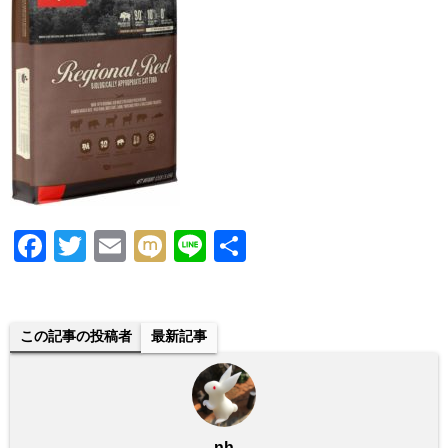
F
T
E
M
Li
共
a
wi
m
ixi
n
有
c
tt
ail
e
e
er
この記事の投稿者
最新記事
b
o
o
nh