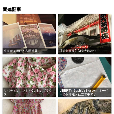
関連記事
東京都美術館＊吉田博展
【歌舞伎座】初春大歌舞伎
リバティプリント＊Carline*ブラウ
LIBERTY*Sophie'sBlossom*オーダ
ス
ーのお洋服お仕立て中です