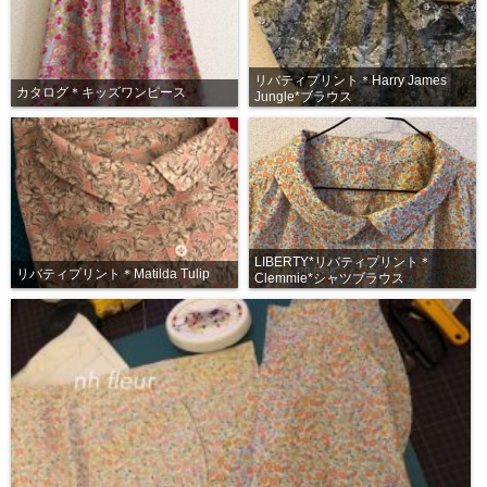
リバティプリント＊Harry James
カタログ＊キッズワンピース
Jungle*ブラウス
LIBERTY*リバティプリント＊
リバティプリント＊Matilda Tulip
Clemmie*シャツブラウス