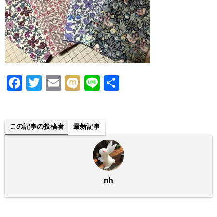
F
T
E
M
Li
共
a
wi
m
ixi
n
有
c
tt
ail
e
e
er
この記事の投稿者
最新記事
b
o
o
nh
k