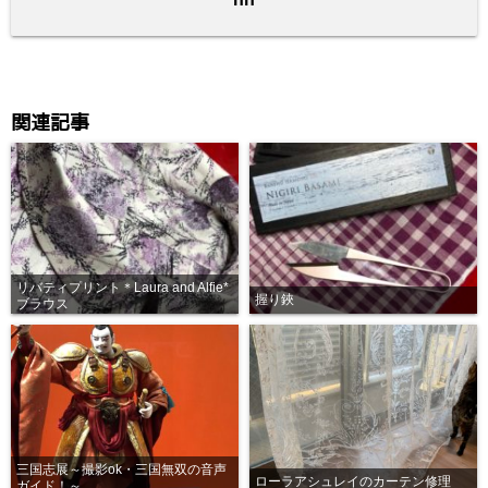
k
関連記事
リバティプリント＊Laura and Alfie*
握り鋏
ブラウス
三国志展～撮影ok・三国無双の音声
ローラアシュレイのカーテン修理
ガイド！～