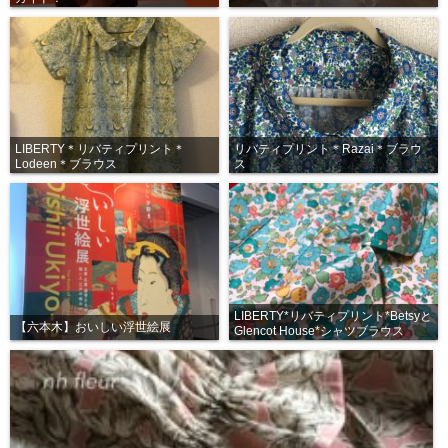
LIBERTY＊リバティプリント＊
リバティプリント＊Razai＊ブラウ
Lodeen＊ブラウス
ス
LIBERTY*リバティプリント*Betsyと
【六本木】おいしい浮世絵展
Glencot House*シャツブラウス