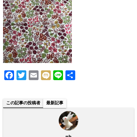
F
T
E
M
Li
共
a
wi
m
ixi
n
有
c
tt
ail
e
e
er
この記事の投稿者
最新記事
b
o
o
nh