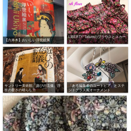
LIBERTY*Tatumのブラウスとスカー
【六本木】おいしい浮世絵展
ト
サントリー美術館「遊びの流儀」浮
「ある編集者のユートピア」とステ
世の憂さの晴らし方
ンドグラス風オーナメント