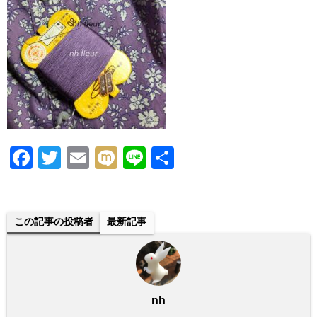
F
T
E
M
Li
共
a
wi
m
ixi
n
有
c
tt
ail
e
e
er
この記事の投稿者
最新記事
b
o
o
nh
k