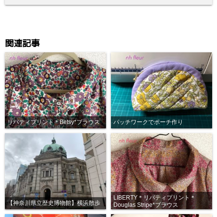
関連記事
リバティプリント＊Betsy*ブラウス
パッチワークでポーチ作り
LIBERTY＊リバティプリント＊
【神奈川県立歴史博物館】横浜散歩
Douglas Stripe*ブラウス