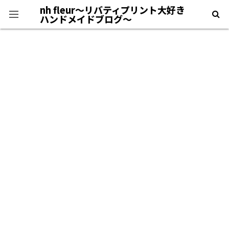
nh fleur〜リバティプリント大好き
ハンドメイドブログ〜
プライバシーポリシー
＊自己紹介＊