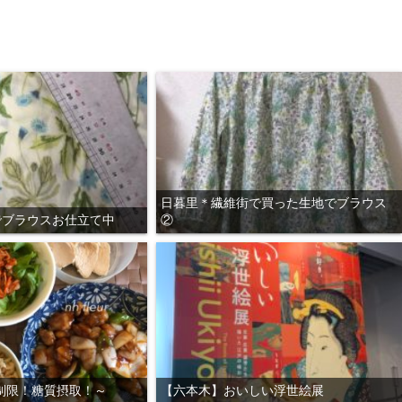
日暮里＊繊維街で買った生地でブラウス
ucyでブラウスお仕立て中
②
制限！糖質摂取！～
【六本木】おいしい浮世絵展