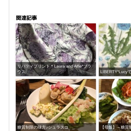
k
関連記事
リバティプリント＊Laura and Alfie*ブラ
ウス
LIBERTY*L
糖質制限の味方♪シュラスコ
【母飯】～糖質