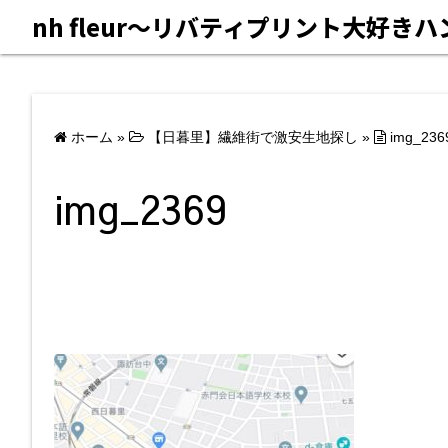
nh fleur〜リバティプリント大好き
ホーム
»
【日暮里】繊維街で激安生地探し
»
img_236
img_2369