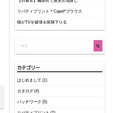
【日暮里】繊維街で激安生地探し
リバティプリント＊Capel*ブラウス
猫がTVを破壊＆保険下りる
カテゴリー
はじめまして
(1)
カタログ
(4)
パッチワーク
(5)
リバティプリント
(7)