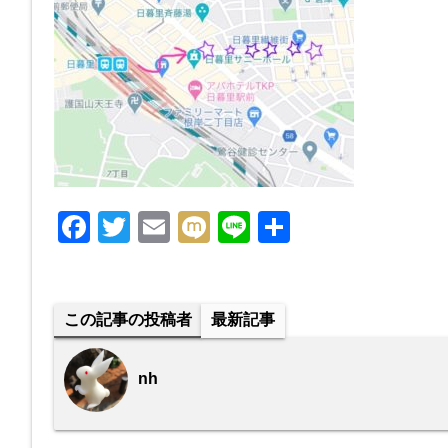
F
T
E
M
Li
共
a
wi
m
ixi
n
有
c
tt
ail
e
e
er
この記事の投稿者
最新記事
b
o
nh
o