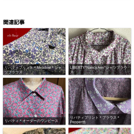
関連記事
リバティプリント＊Meadow＊シャ
LIBERTY*Nancy Ann*シャツブラウ
ツブラウス
ス
リバティプリント＊ブラウス＊
リバティ＊オーダーのワンピース
Pepper他