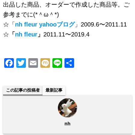
出品した商品、オーダーで作成した商品等。ご
参考までに(*＾ω＾*)
☆「
nh fleur yahooブログ
」2009.6〜2011.11
☆
「
nh fleur
」
2011.11〜2019.4
F
T
E
M
Li
共
a
wi
m
ixi
n
有
c
tt
ail
e
e
er
この記事の投稿者
最新記事
b
o
o
nh
k