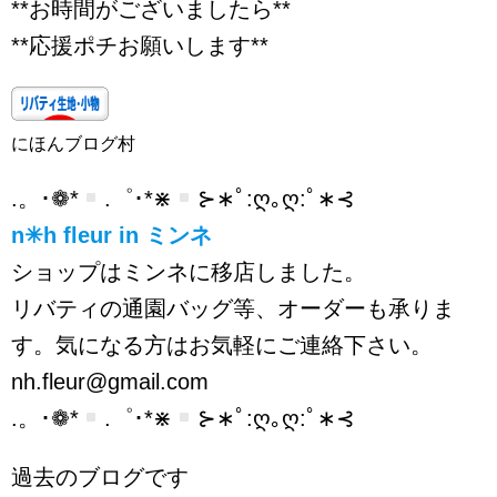
**お時間がございましたら**
**応援ポチお願いします**
にほんブログ村
.。･❁*
.゜･*⋇
⊱∗ﾟ:ღ｡ღ:ﾟ∗⊰
n✳︎h fleur in ミンネ
ショップはミンネに移店しました。
リバティの通園バッグ等、オーダーも承りま
す。気になる方はお気軽にご連絡下さい。
nh.fleur@gmail.com
.。･❁*
.゜･*⋇
⊱∗ﾟ:ღ｡ღ:ﾟ∗⊰
過去のブログです